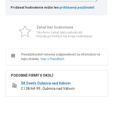
Pridávať hodnotenie môže len
prihlásený používateľ
.
Zatiaľ bez hodnotenia
Túto firmu zatiaľ nikto nehodnotil.
Poznáš ju? Pridaj k nej svoje hodnotenie.
Prevádzkovateľ nenesie zodpovednosť za informácie na
tejto stránke.
Viac v Pravidlách
PODOBNÉ FIRMY V OKOLÍ
ŠK Devils Dubnica nad Váhom
C I 28/64-99 , Dubnica nad Váhom