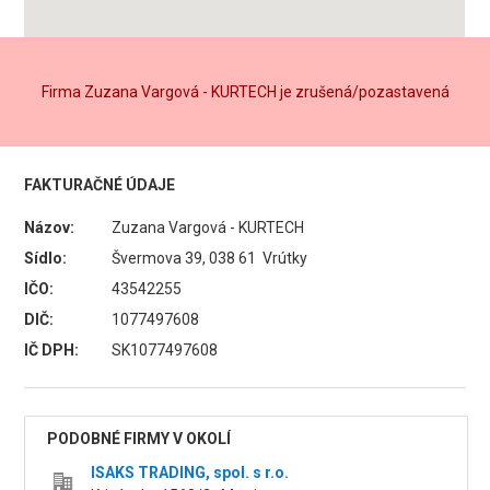
Firma Zuzana Vargová - KURTECH je zrušená/pozastavená
FAKTURAČNÉ ÚDAJE
Názov:
Zuzana Vargová - KURTECH
Sídlo:
Švermova 39, 038 61 Vrútky
IČO:
43542255
DIČ:
1077497608
IČ DPH:
SK1077497608
PODOBNÉ FIRMY V OKOLÍ
ISAKS TRADING, spol. s r.o.