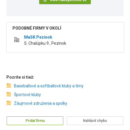
www.maskpezinok.sk
PODOBNÉ FIRMY V OKOLÍ
MaSK Pezinok
S. Chalúpku 9 , Pezinok
Pozrite si tiež:
Baseballové a softballové kluby a tímy
Športové kluby
Záujmové združenia a spolky
Pridať firmu
Nahlásiť chybu