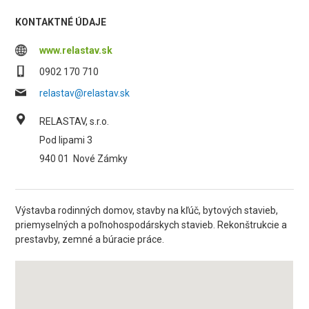
KONTAKTNÉ ÚDAJE
www.relastav.sk
0902 170 710
relastav@relastav.sk
RELASTAV, s.r.o.
Pod lipami 3
940 01
Nové Zámky
Výstavba rodinných domov, stavby na kľúč, bytových stavieb,
priemyselných a poľnohospodárskych stavieb. Rekonštrukcie a
prestavby, zemné a búracie práce.