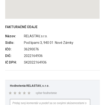
FAKTURAČNÉ ÚDAJE
Názov:
RELASTAV, s.r.o.
Sídlo:
Pod lipami 3, 940 01 Nové Zámky
IČO:
36290076
DIČ:
2022164936
IČ DPH:
SK2022164936
Hodnotenia RELASTAV, s.r.o.
vyber hodnotenie