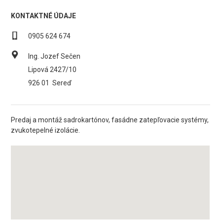
KONTAKTNÉ ÚDAJE
0905 624 674
Ing. Jozef Sečen
Lipová 2427/10
926 01
Sereď
Predaj a montáž sadrokartónov, fasádne zatepľovacie systémy,
zvukotepelné izolácie.