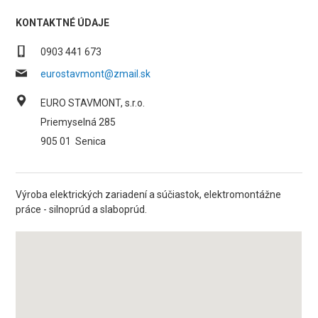
KONTAKTNÉ ÚDAJE
0903 441 673
eurostavmont@zmail.sk
EURO STAVMONT, s.r.o.
Priemyselná 285
905 01
Senica
Výroba elektrických zariadení a súčiastok, elektromontážne
práce - silnoprúd a slaboprúd.