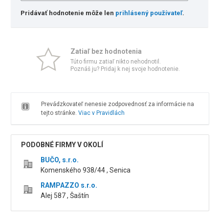
Pridávať hodnotenie môže len
prihlásený používateľ
.
Zatiaľ bez hodnotenia
Túto firmu zatiaľ nikto nehodnotil.
Poznáš ju? Pridaj k nej svoje hodnotenie.
Prevádzkovateľ nenesie zodpovednosť za informácie na
tejto stránke.
Viac v Pravidlách
PODOBNÉ FIRMY V OKOLÍ
BUČO, s.r.o.
Komenského 938/44 , Senica
RAMPAZZO s.r.o.
Alej 587 , Šaštín