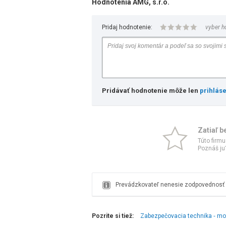
Hodnotenia AMG, s.r.o.
Pridaj hodnotenie:
vyber h
Pridávať hodnotenie môže len
prihlás
Zatiaľ b
Túto firmu
Poznáš ju?
Prevádzkovateľ nenesie zodpovednosť z
Pozrite si tiež:
Zabezpečovacia technika ‑ mo