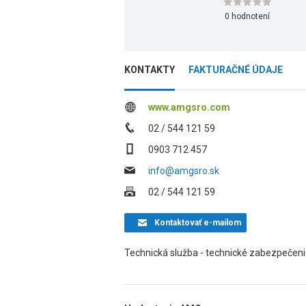
0 hodnotení
KONTAKTY
FAKTURAČNÉ ÚDAJE
www.amgsro.com
02 / 544 121 59
0903 712 457
info@amgsro.sk
02 / 544 121 59
Kontaktovať
e-mailom
Technická služba - technické zabezpečeni