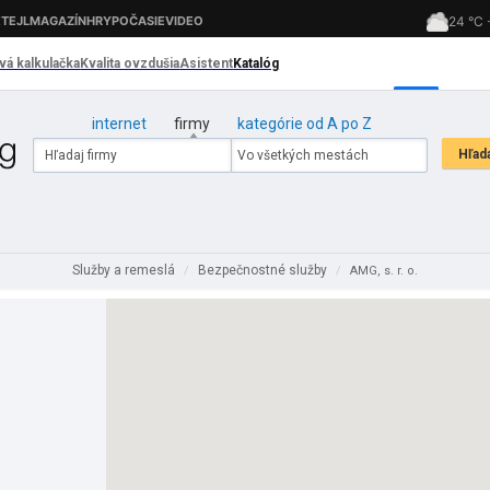
internet
firmy
kategórie od A po Z
Služby a remeslá
Bezpečnostné služby
/
/
AMG, s. r. o.