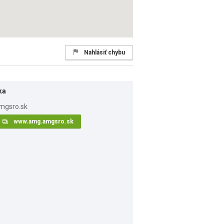
Nahlásiť chybu
ka
www.amg.amgsro.sk