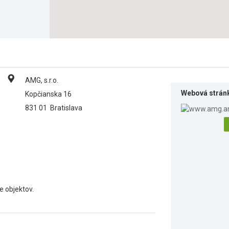
AMG, s.r.o.
Webová strán
Kopčianska 16
831 01
Bratislava
e objektov.