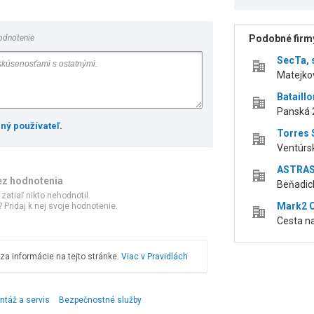
odnotenie
Podobné firmy
SecTa, s
Matejkov
Bataillon
Panská 2
ený používateľ
.
Torres S
Ventúrsk
ASTRAS s
ez hodnotenia
Beňadick
 zatiaľ nikto nehodnotil.
Mark2 Co
 Pridaj k nej svoje hodnotenie.
Cesta na
a informácie na tejto stránke.
Viac v Pravidlách
ntáž a servis
Bezpečnostné služby