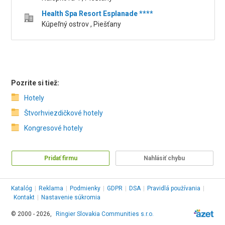
Health Spa Resort Esplanade ****
Kúpeľný ostrov , Piešťany
Pozrite si tiež:
Hotely
Štvorhviezdičkové hotely
Kongresové hotely
Pridať firmu
Nahlásiť chybu
Katalóg
|
Reklama
|
Podmienky
|
GDPR
|
DSA
|
Pravidlá používania
|
Kontakt
|
Nastavenie súkromia
© 2000 - 2026,
Ringier Slovakia Communities s.r.o.