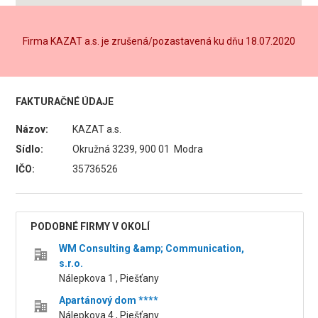
Firma KAZAT a.s. je zrušená/pozastavená ku dňu 18.07.2020
FAKTURAČNÉ ÚDAJE
Názov:
KAZAT a.s.
Sídlo:
Okružná 3239, 900 01 Modra
IČO:
35736526
PODOBNÉ FIRMY V OKOLÍ
WM Consulting &amp; Communication,
s.r.o.
Nálepkova 1 , Piešťany
Apartánový dom ****
Nálepkova 4 , Piešťany