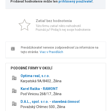
Pridávať hodnotenie môže len
prihlásený používateľ
.
Zatiaľ bez hodnotenia
Túto firmu zatiaľ nikto nehodnotil.
Poznáš ju? Pridaj k nej svoje hodnotenie.
Prevádzkovateľ nenesie zodpovednosť za informácie na
tejto stránke.
Viac v Pravidlách
PODOBNÉ FIRMY V OKOLÍ
Optima real, s.r.o.
Karpatská 9A/8402 , Žilina
Karel Raška - RAMONT
Pod Vinicou 268/17 , Žilina
D.A.L., spol. s r.o. - stavebná činnosť
Považský Chlmec 500 , Žilina