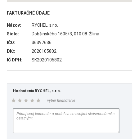
FAKTURAČNÉ ÚDAJE
Názov:
RYCHEL, s.r.o.
Sídlo:
Dobšinského 1605/3, 010 08 Žilina
IČO:
36397636
DIČ:
2020105802
IČ DPH:
SK2020105802
Hodnotenia RYCHEL, s.r.o.
vyber hodnotenie