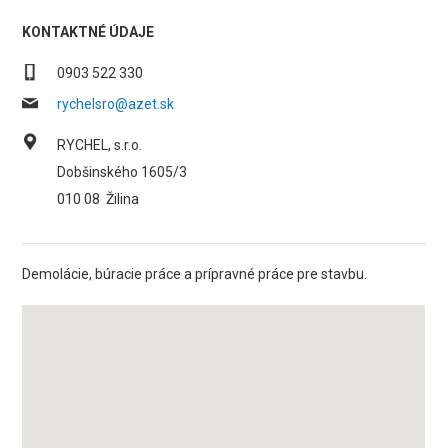
KONTAKTNÉ ÚDAJE
0903 522 330
rychelsro@azet.sk
RYCHEL, s.r.o.
Dobšinského 1605/3
010 08
Žilina
Demolácie, búracie práce a prípravné práce pre stavbu.