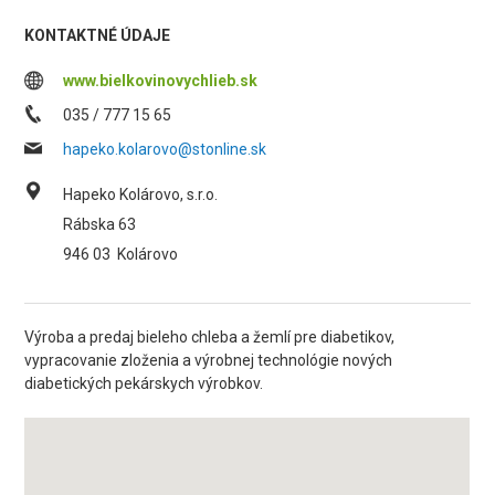
KONTAKTNÉ ÚDAJE
www.bielkovinovychlieb.sk
035 / 777 15 65
hapeko.kolarovo@stonline.sk
Hapeko Kolárovo, s.r.o.
Rábska 63
946 03
Kolárovo
Výroba a predaj bieleho chleba a žemlí pre diabetikov,
vypracovanie zloženia a výrobnej technológie nových
diabetických pekárskych výrobkov.