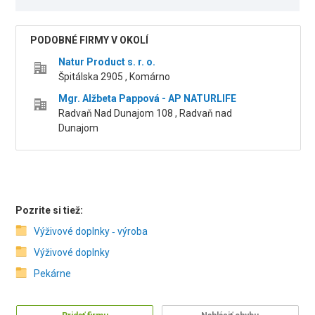
PODOBNÉ FIRMY V OKOLÍ
Natur Product s. r. o.
Špitálska 2905 , Komárno
Mgr. Alžbeta Pappová - AP NATURLIFE
Radvaň Nad Dunajom 108 , Radvaň nad
Dunajom
Pozrite si tiež:
Výživové doplnky ‑ výroba
Výživové doplnky
Pekárne