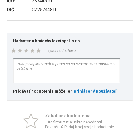
IČO:
25744810
DIČ:
CZ25744810
Hodnotenia Kratochvílovci spol. s r.o.
vyber hodnotenie
Pridávať hodnotenie môže len
prihlásený používateľ
.
Zatiaľ bez hodnotenia
Túto firmu zatiaľ nikto nehodnotil.
Poznáš ju? Pridaj k nej svoje hodnotenie.