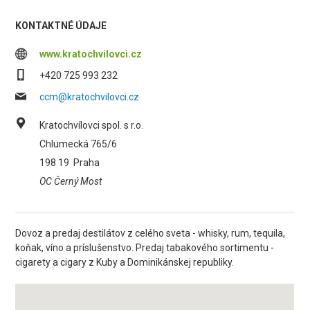
KONTAKTNÉ ÚDAJE
www.kratochvilovci.cz
+420 725 993 232
ccm@kratochvilovci.cz
Kratochvílovci spol. s r.o.
Chlumecká 765/6
198 19
Praha
OC Černý Most
Dovoz a predaj destilátov z celého sveta - whisky, rum, tequila,
koňak, víno a príslušenstvo. Predaj tabakového sortimentu -
cigarety a cigary z Kuby a Dominikánskej republiky.