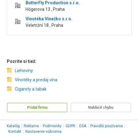
ButterFly Production s.r.o.
Högerova 13 , Praha
Vinotéka Vínečko s.r.o.
Veletržní 18 , Praha
Pozrite si tiež:
Liehoviny
Vínotéky a predaj vína
Cigarety a tabak
Pridať firmu
Nahlásiť chybu
Katalóg
|
Reklama
|
Podmienky
|
GDPR
|
DSA
|
Pravidlá používania
|
Kontakt
|
Nastavenie súkromia