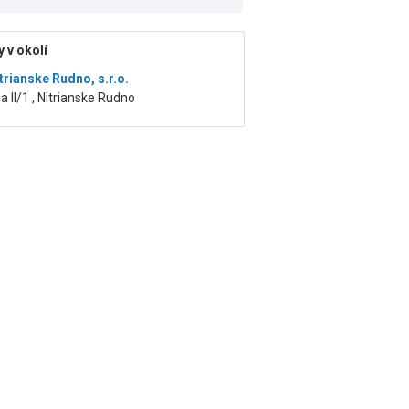
 v okolí
trianske Rudno, s.r.o.
a II/1 , Nitrianske Rudno