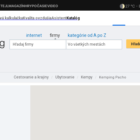
internet
firmy
kategórie od A po Z
Cestovanie a krajiny
Ubytovanie
Kempy
/
/
/
Kemping Pacho