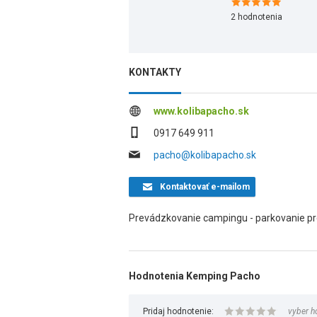
2
hodnotenia
KONTAKTY
www.kolibapacho.sk
0917 649 911
pacho@kolibapacho.sk
Kontaktovať
e-mailom
Prevádzkovanie campingu - parkovanie pre 
Hodnotenia Kemping Pacho
Pridaj hodnotenie:
vyber h