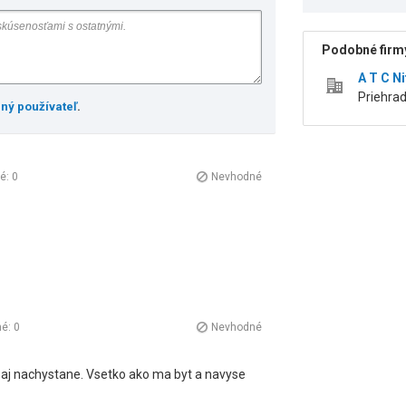
Podobné firmy
A T C Ni
Priehrad
ený používateľ
.
né:
0
Nevhodné
né:
0
Nevhodné
aj nachystane. Vsetko ako ma byt a navyse