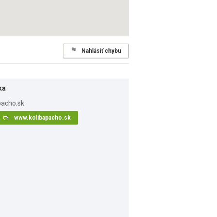
Nahlásiť chybu
ka
www.kolibapacho.sk