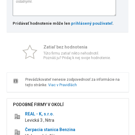
Pridávať hodnotenie môže len
prihlásený používateľ
.
Zatiaľ bez hodnotenia
Túto firmu zatiaľ nikto nehodnotil.
Poznáš ju? Pridaj k nej svoje hodnotenie.
Prevádzkovateľ nenesie zodpovednosť za informácie na
tejto stránke.
Viac v Pravidlách
PODOBNÉ FIRMY V OKOLÍ
REAL - K, s.r.o.
Levická 3 , Nitra
Čerpacia stanica Benzina