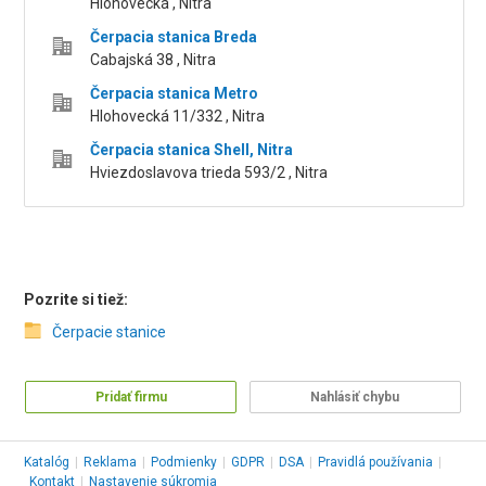
Hlohovecká , Nitra
Čerpacia stanica Breda
Cabajská 38 , Nitra
Čerpacia stanica Metro
Hlohovecká 11/332 , Nitra
Čerpacia stanica Shell, Nitra
Hviezdoslavova trieda 593/2 , Nitra
Pozrite si tiež:
Čerpacie stanice
Pridať firmu
Nahlásiť chybu
Katalóg
|
Reklama
|
Podmienky
|
GDPR
|
DSA
|
Pravidlá používania
|
Kontakt
|
Nastavenie súkromia