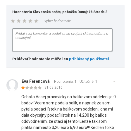
Hodnotenia Slovenská pošta, pobočka Dunajská Streda 3
vyber hodnotenie
Pridávať hodnotenie môže len
prihlásený používateľ
.
Eva Ferencová
Hodnotenia: 1
Užitočné:
1
31.08.2016
Ochota Vasej pracovícky na balíkovom oddeleni je 0
bodov! Vcera som podala balík, a napriek ze som
pytala podací lístok na balíkovom oddeleni, ona mi
dala obycajny podací lístok na 14,230 kg balík s
odôvodnením, ze stací aj tento! Lenze tak som
platila namiesto 3,20 euro 6,90 euro!!! Ked len tolko