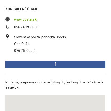
KONTAKTNÉ ÚDAJE
www.posta.sk
056 / 639 91 30
Slovenská pošta, pobočka Oborín
Oborín 41
076 75
Oborín
Podanie, preprava a dodanie listových, balíkových a peňažných
zásielok.