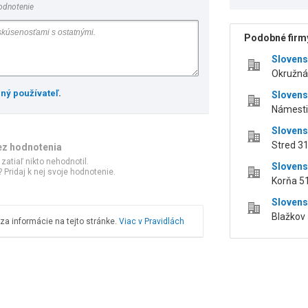
odnotenie
Podobné firmy
Slovens
Okružná
ený používateľ
.
Slovens
Námesti
Slovens
Stred 31
ez hodnotenia
 zatiaľ nikto nehodnotil.
Slovens
 Pridaj k nej svoje hodnotenie.
Korňa 51
Slovens
Blažkov
a informácie na tejto stránke.
Viac v Pravidlách