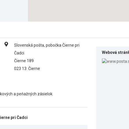
Slovenská pošta, pobočka Čierne pri
Webová strán
Čadci
Čierne 189
023 13
Čierne
líkových a peňažných zásielok.
erne pri Čadci