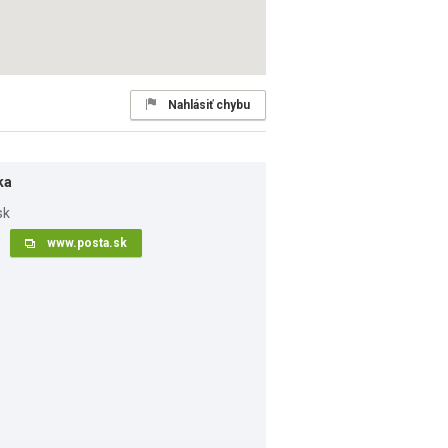
Nahlásiť chybu
ka
www.posta.sk