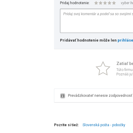
Pridaj hodnotenie:
vyber h
Pridávať hodnotenie môže len
prihlás
Zatiaľ b
Túto firmu
Poznáš ju?
Prevádzkovateľ nenesie zodpovednosť z
Pozrite si tiež:
Slovenská pošta ‑ pobočky