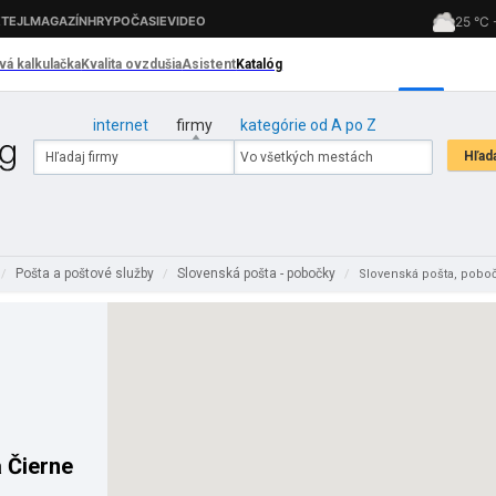
internet
firmy
kategórie od A po Z
Pošta a poštové služby
Slovenská pošta - pobočky
/
/
/
Slovenská pošta, poboč
 Čierne