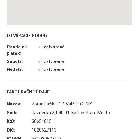
OTVÁRACIE HODINY
Pondelok -
●
zatvorené
piatok:
Sobota:
●
zatvorené
Nedeľa:
●
zatvorené
FAKTURAČNÉ ÚDAJE
Názov:
Zoran Lažík - DEVVaP TECHNIK
Sídlo:
Jazdecká 2, 040 01 Košice-Staré Mesto
IČO:
30654815
DIČ:
1020627113
IČ DPH:
SK1020627113