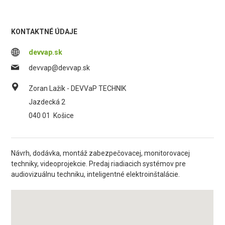
KONTAKTNÉ ÚDAJE
devvap.sk
devvap@devvap.sk
Zoran Lažík - DEVVaP TECHNIK
Jazdecká 2
040 01
Košice
Návrh, dodávka, montáž zabezpečovacej, monitorovacej
techniky, videoprojekcie. Predaj riadiacich systémov pre
audiovizuálnu techniku, inteligentné elektroinštalácie.