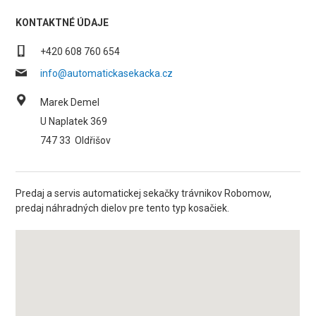
KONTAKTNÉ ÚDAJE
+420 608 760 654
info@automatickasekacka.cz
Marek Demel
U Naplatek 369
747 33
Oldřišov
Predaj a servis automatickej sekačky trávnikov Robomow,
predaj náhradných dielov pre tento typ kosačiek.