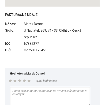
FAKTURAČNÉ ÚDAJE
Názov:
Marek Demel
Sídlo:
U Naplatek 369, 747 33 Oldřišov, Česká
republika
IČO:
67332277
DIČ:
CZ7501175451
Hodnotenia Marek Demel
vyber hodnotenie