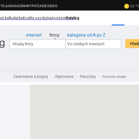
internet
firmy
kategórie od A po Z
Cestovanie a krajiny
Ubytovanie
Penzióny
/
/
/
Penzión Kiska