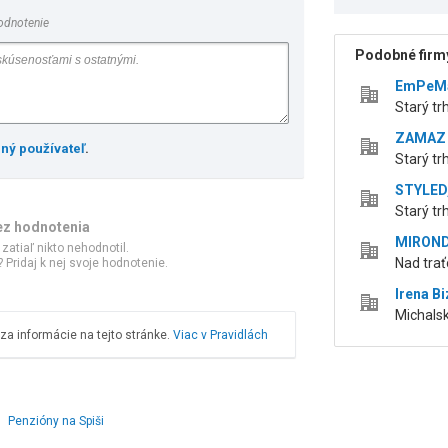
odnotenie
Podobné firmy
EmPeMa 
Starý tr
ZAMAZ S
ený používateľ
.
Starý tr
STYLED,
Starý tr
ez hodnotenia
MIROND,
 zatiaľ nikto nehodnotil.
Nad trať
 Pridaj k nej svoje hodnotenie.
Irena 
Michals
a informácie na tejto stránke.
Viac v Pravidlách
Penzióny na Spiši