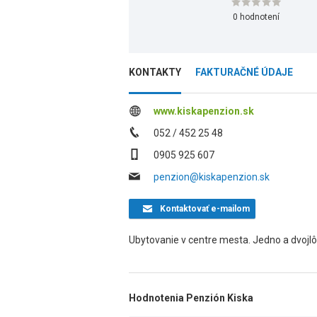
0 hodnotení
KONTAKTY
FAKTURAČNÉ ÚDAJE
www.kiskapenzion.sk
052 / 452 25 48
0905 925 607
penzion@kiskapenzion.sk
Kontaktovať
e-mailom
Ubytovanie v centre mesta. Jedno a dvojlô
Hodnotenia Penzión Kiska