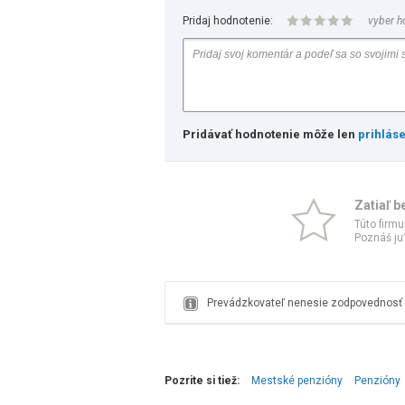
Pridaj hodnotenie:
vyber h
Pridávať hodnotenie môže len
prihlás
Zatiaľ b
Túto firmu
Poznáš ju?
Prevádzkovateľ nenesie zodpovednosť z
Pozrite si tiež:
Mestské penzióny
Penzióny