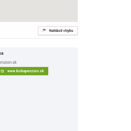
Nahlásiť chybu
ka
www.kiskapenzion.sk