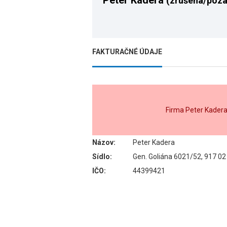
Peter Kadera
(zrušená/poza
FAKTURAČNÉ ÚDAJE
Firma Peter Kader
Názov:
Peter Kadera
Sídlo:
Gen. Goliána 6021/52, 917 0
IČO:
44399421