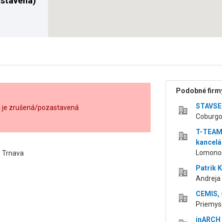
stavená)
Podobné firmy
STAVSET
a je zrušená/pozastavená
Coburgo
T-TEAM 
kancelá
Lomonos
2 Trnava
Patrik 
Andreja 
CEMIS, s
Priemyse
inARCH 