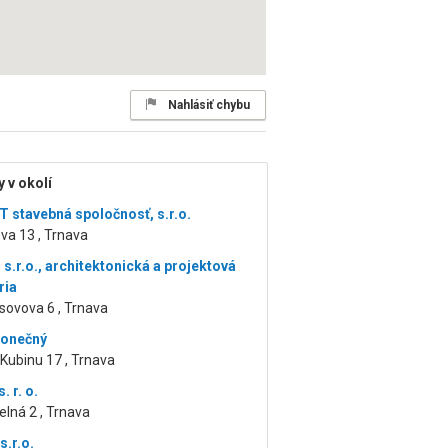
Nahlásiť chybu
 v okolí
 stavebná spoločnosť, s.r.o.
va 13 , Trnava
s.r.o., architektonická a projektová
ria
ovova 6 , Trnava
Konečný
Kubinu 17 , Trnava
. r. o.
lná 2 , Trnava
s.r.o.