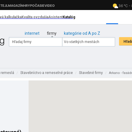
internet
firmy
kategórie od A po Z
a remeslá
Stavebníctvo a remeselné práce
Stavebné firmy
/
/
/
Arkano - fasád