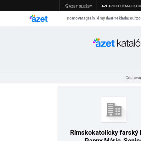
Cestovan
Rímskokatolícky farský 
Panny Márie, Senic