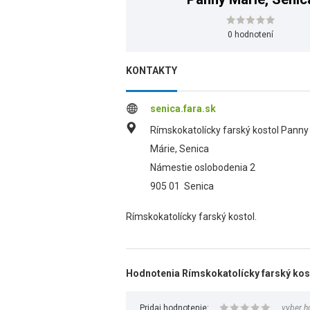
0 hodnotení
KONTAKTY
senica.fara.sk
Rímskokatolícky farský kostol Panny
Márie, Senica
Námestie oslobodenia 2
905 01
Senica
Rímskokatolícky farský kostol.
Hodnotenia Rímskokatolícky farský kos
Pridaj hodnotenie:
vyber h