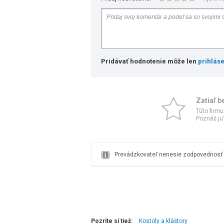
Pridávať hodnotenie môže len
prihlás
Zatiaľ b
Túto firmu
Poznáš ju?
Prevádzkovateľ nenesie zodpovednosť z
Pozrite si tiež:
Kostoly a kláštory