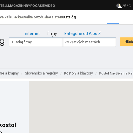
internet
firmy
kategórie od A po Z
ie a krajiny
Slovensko a regióny
Kostoly a kláštory
/
/
/
Kostol Navštívenia P
kostol
a