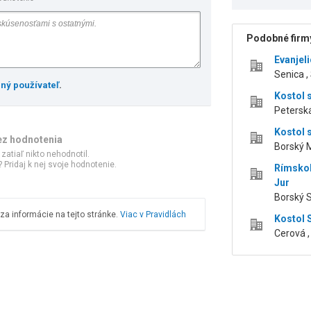
Podobné firmy
Evanjeli
Senica ,
ený používateľ
.
Kostol 
Peterská
Kostol 
ez hodnotenia
Borský M
 zatiaľ nikto nehodnotil.
 Pridaj k nej svoje hodnotenie.
Rímskok
Jur
Borský S
a informácie na tejto stránke.
Viac v Pravidlách
Kostol 
Cerová ,