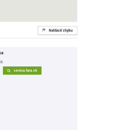
Nahlásiť chybu
ka
senica.fara.sk