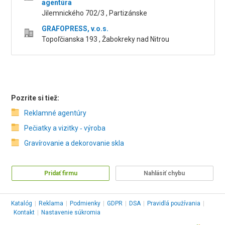
agentúra
Jilemnického 702/3 , Partizánske
GRAFOPRESS, v.o.s.
Topoľčianska 193 , Žabokreky nad Nitrou
Pozrite si tiež:
Reklamné agentúry
Pečiatky a vizitky ‑ výroba
Gravírovanie a dekorovanie skla
Pridať firmu
Nahlásiť chybu
Katalóg
|
Reklama
|
Podmienky
|
GDPR
|
DSA
|
Pravidlá používania
|
Kontakt
|
Nastavenie súkromia