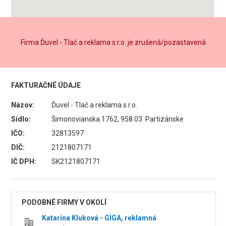
Firma Ďuvel - Tlač a reklama s.r.o. je zrušená/pozastavená
FAKTURAČNÉ ÚDAJE
Názov:
Ďuvel - Tlač a reklama s.r.o.
Sídlo:
Šimonovianska 1762, 958 03 Partizánske
IČO:
32813597
DIČ:
2121807171
IČ DPH:
SK2121807171
PODOBNÉ FIRMY V OKOLÍ
Katarína Kluková - GIGA, reklamná