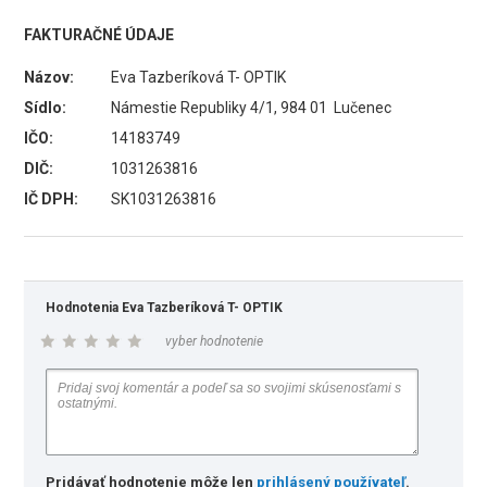
FAKTURAČNÉ ÚDAJE
Názov:
Eva Tazberíková T- OPTIK
Sídlo:
Námestie Republiky 4/1, 984 01 Lučenec
IČO:
14183749
DIČ:
1031263816
IČ DPH:
SK1031263816
Hodnotenia Eva Tazberíková T- OPTIK
vyber hodnotenie
Pridávať hodnotenie môže len
prihlásený používateľ
.