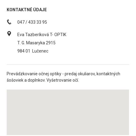
KONTAKTNÉ ÚDAJE
047 / 433 33 95
Eva Tazberíková T- OPTIK
T. G. Masaryka 2915
984 01
Lučenec
Prevádzkovanie očnej optiky - predaj okuliarov, kontaktných
šošoviek a doplnkov. Vyšetrovanie očí.