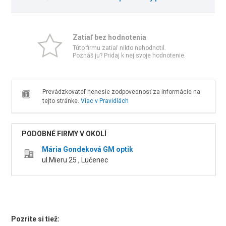
Zatiaľ bez hodnotenia
Túto firmu zatiaľ nikto nehodnotil.
Poznáš ju? Pridaj k nej svoje hodnotenie.
Prevádzkovateľ nenesie zodpovednosť za informácie na
tejto stránke.
Viac v Pravidlách
PODOBNÉ FIRMY V OKOLÍ
Mária Gondeková GM optik
ul.Mieru 25 , Lučenec
Pozrite si tiež: