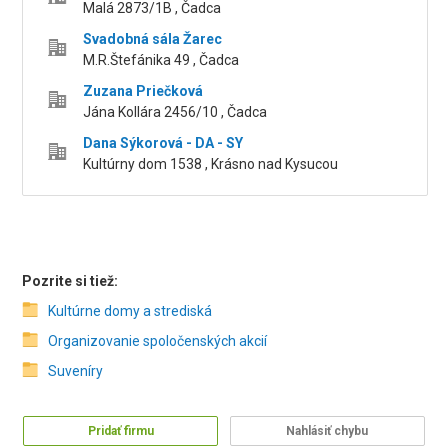
Malá 2873/1B , Čadca
Svadobná sála Žarec
M.R.Štefánika 49 , Čadca
Zuzana Priečková
Jána Kollára 2456/10 , Čadca
Dana Sýkorová - DA - SY
Kultúrny dom 1538 , Krásno nad Kysucou
Pozrite si tiež:
Kultúrne domy a strediská
Organizovanie spoločenských akcií
Suveníry
Pridať firmu
Nahlásiť chybu