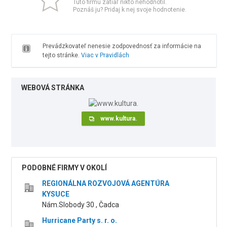
Túto firmu zatiaľ nikto nehodnotil.
Poznáš ju? Pridaj k nej svoje hodnotenie.
Prevádzkovateľ nenesie zodpovednosť za informácie na
tejto stránke.
Viac v Pravidlách
WEBOVÁ STRÁNKA
www.kultura.
PODOBNÉ FIRMY V OKOLÍ
REGIONÁLNA ROZVOJOVÁ AGENTÚRA
KYSUCE
Nám.Slobody 30 , Čadca
Hurricane Party s. r. o.