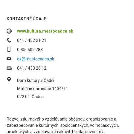
KONTAKTNÉ ÚDAJE
www.kultura.mestocadca.sk
041 / 432 21 21
0905 602 783
dk@mestocadca.sk
041 / 433 26 12
Dom kultúry v Čadci
Matičné námestie 1434/11
022 01
Čadca
Rozvoj záujmového vzdelávania občanov, organizovanie a
zabezpečovanie kultúrnych, spoločenských, voľnočasových,
umeleckých a vzdelávacích aktivít. Predaj suvenírov.