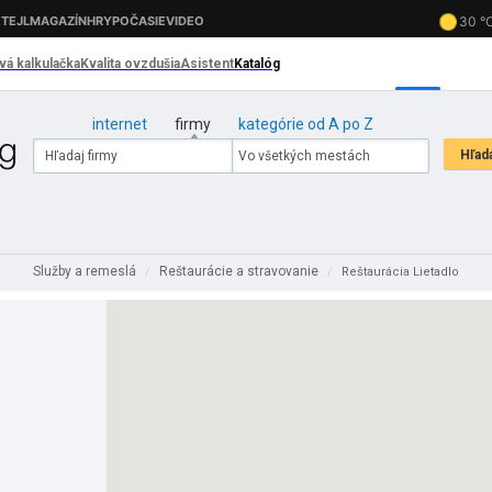
internet
firmy
kategórie od A po Z
Služby a remeslá
Reštaurácie a stravovanie
/
/
Reštaurácia Lietadlo