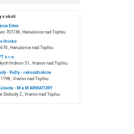
 v okolí
ácia Eden
ec 707/38 , Hanušovce nad Topľou
av Hricko
 670 , Hanušovce nad Topľou
T s.r.o.
kych hrdinov 31 , Vranov nad Topľou
udý - RuDy - rekonštrukcie
 1798 , Vranov nad Topľou
 Košuda - M a M ARMATÚRY
e Slobody 2 , Vranov nad Topľou