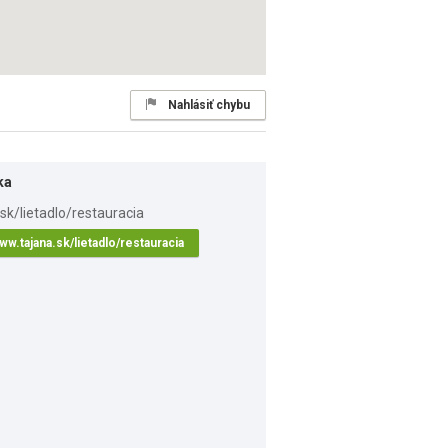
Nahlásiť chybu
ka
ww.tajana.sk/lietadlo/restauracia