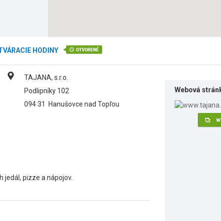
TVÁRACIE HODINY
TAJANA, s.r.o.
Webová strán
Podlipníky 102
094 31
Hanušovce nad Topľou
w
 jedál, pizze a nápojov.