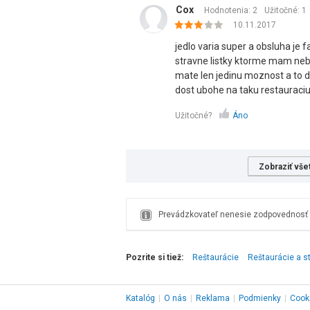
Cox
Hodnotenia: 2
Užitočné:
1
10.11.2017
jedlo varia super a obsluha je f
stravne listky ktorme mam ne
mate len jedinu moznost a to d
dost ubohe na taku restauraciu
Užitočné?
Áno
Zobraziť vše
Prevádzkovateľ nenesie zodpovednosť z
Pozrite si tiež:
Reštaurácie
Reštaurácie a s
Katalóg
|
O nás
|
Reklama
|
Podmienky
|
Cook