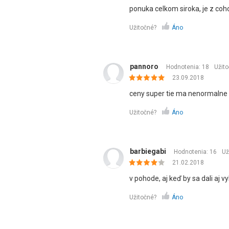
ponuka celkom siroka, je z coho
Užitočné?
Áno
pannoro
Hodnotenia: 18
Užit
23.09.2018
ceny super tie ma nenormalne 
Užitočné?
Áno
barbiegabi
Hodnotenia: 16
Už
21.02.2018
v pohode, aj keď by sa dali aj v
Užitočné?
Áno