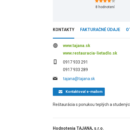
8
hodnotení
KONTAKTY
FAKTURAČNÉ ÚDAJE
O
www.tajana.sk
www.restauracia-lietadlo.sk
0917 933 291
0917 933 289
tajana@tajana.sk
Kontaktovať
e-mailom
Reštaurácia s ponukou teplých a studených
Hodnotenia TAJANA, s.r.o.