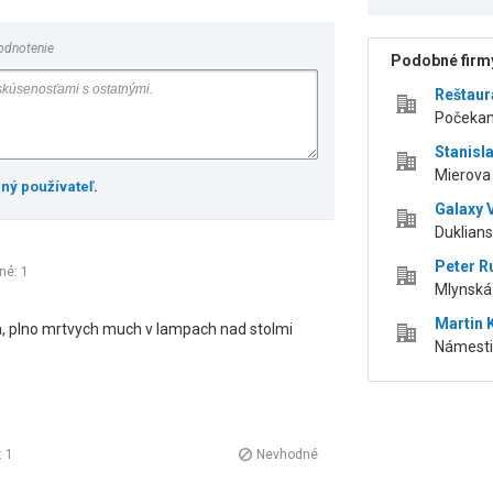
odnotenie
Podobné firmy
Reštaur
Počekan
Stanisl
Mierova
ený používateľ
.
Galaxy V
Duklians
Peter R
čné:
1
Mlynská
Martin
, plno mrtvych much v lampach nad stolmi
Námesti
:
1
Nevhodné