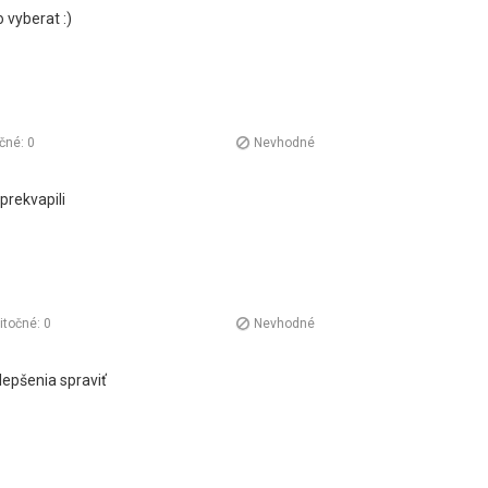
 vyberat :)
očné:
0
Nevhodné
prekvapili
itočné:
0
Nevhodné
ylepšenia spraviť