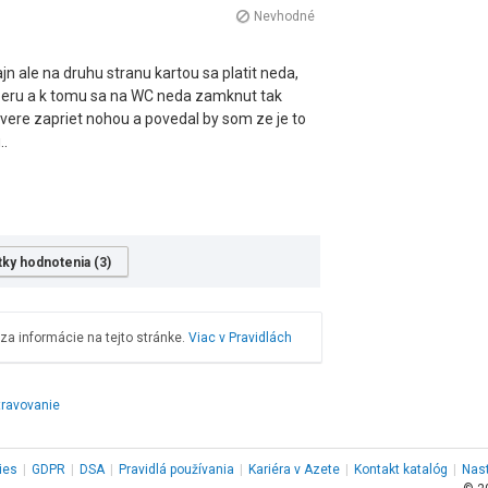
Nevhodné
ajn ale na druhu stranu kartou sa platit neda,
beru a k tomu sa na WC neda zamknut tak
vere zapriet nohou a povedal by som ze je to
..
tky hodnotenia (3)
a informácie na tejto stránke.
Viac v Pravidlách
travovanie
ies
|
GDPR
|
DSA
|
Pravidlá používania
|
Kariéra v Azete
|
Kontakt
katalóg
|
Nas