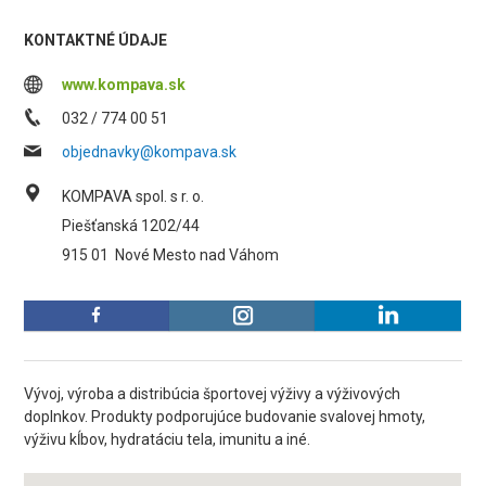
KONTAKTNÉ ÚDAJE
www.kompava.sk
032 / 774 00 51
objednavky@kompava.sk
KOMPAVA spol. s r. o.
Piešťanská 1202/44
915 01
Nové Mesto nad Váhom
Vývoj, výroba a distribúcia športovej výživy a výživových
doplnkov. Produkty podporujúce budovanie svalovej hmoty,
výživu kĺbov, hydratáciu tela, imunitu a iné.