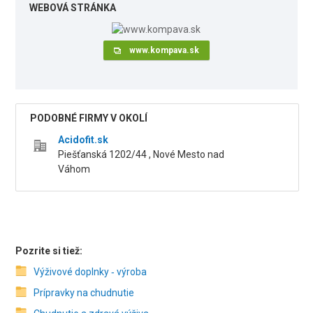
WEBOVÁ STRÁNKA
www.kompava.sk
PODOBNÉ FIRMY V OKOLÍ
Acidofit.sk
Piešťanská 1202/44 , Nové Mesto nad
Váhom
Pozrite si tiež:
Výživové doplnky ‑ výroba
Prípravky na chudnutie