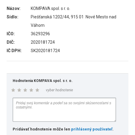
Názov:
KOMPAVA spol. s r. o.
Sídlo:
Piešťanská 1202/44, 915 01 Nové Mesto nad
Váhom
IČO:
36293296
DIČ:
2020181724
IČ DPH:
SK2020181724
Hodnotenia KOMPAVA spol. s r. o.
vyber hodnotenie
Pridávať hodnotenie môže len
prihlásený používateľ
.