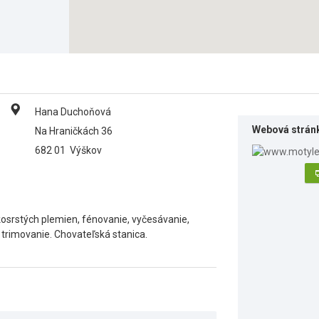
Hana Duchoňová
Webová strán
Na Hraničkách 36
682 01
Výškov
kosrstých plemien, fénovanie, vyčesávanie,
, trimovanie. Chovateľská stanica.