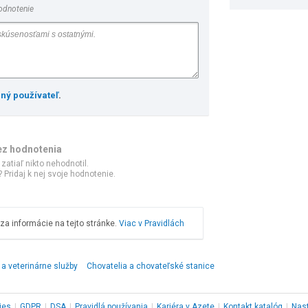
odnotenie
ený používateľ
.
ez hodnotenia
 zatiaľ nikto nehodnotil.
 Pridaj k nej svoje hodnotenie.
a informácie na tejto stránke.
Viac v Pravidlách
a veterinárne služby
Chovatelia a chovateľské stanice
ies
|
GDPR
|
DSA
|
Pravidlá používania
|
Kariéra v Azete
|
Kontakt
katalóg
|
Nas