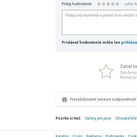
Pridaj hodnotenie:
vyber h
Pridávať hodnotenie môže len
prihlás
Zatiaľ b
Túto firmu
Poznáš ju?
Prevádzkovateľ nenesie zodpovednosť z
Pozrite si tiež:
Salóny pre psov
Chovateľské 
Katalóg
|
O nás
|
Reklama
|
Podmienky
|
Cook