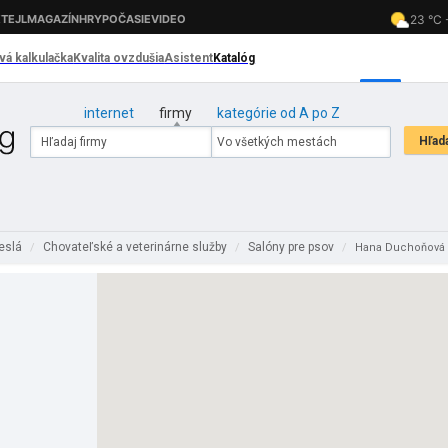
internet
firmy
kategórie od A po Z
meslá
Chovateľské a veterinárne služby
Salóny pre psov
/
/
/
Hana Duchoňová 