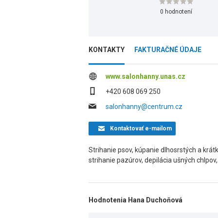
0 hodnotení
KONTAKTY
FAKTURAČNÉ ÚDAJE
www.salonhanny.unas.cz
+420 608 069 250
salonhanny@centrum.cz
Kontaktovať
e-mailom
Strihanie psov, kúpanie dlhosrstých a krát
strihanie pazúrov, depilácia ušných chlpov
Hodnotenia Hana Duchoňová