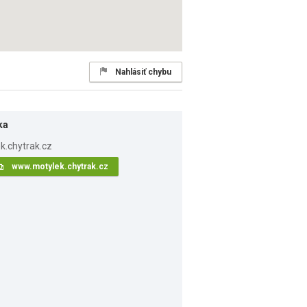
Nahlásiť chybu
ka
www.motylek.chytrak.cz