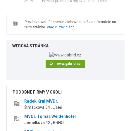
Poznáš ju? Pridaj k nej svoje hodnotenie.
Prevádzkovateľ nenesie zodpovednosť za informácie na
tejto stránke.
Viac v Pravidlách
WEBOVÁ STRÁNKA
www.gabrid.cz
PODOBNÉ FIRMY V OKOLÍ
Radek Krul MVDr.
Šimáčkova 34 , Líšeň
MVDr. Tomáš Weidenhöfer
Jemelkova 42 , BRNO