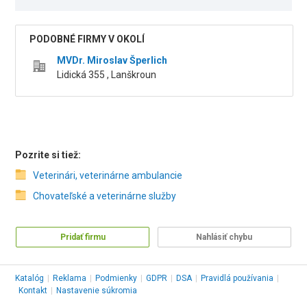
PODOBNÉ FIRMY V OKOLÍ
MVDr. Miroslav Šperlich
Lidická 355 , Lanškroun
Pozrite si tiež:
Veterinári, veterinárne ambulancie
Chovateľské a veterinárne služby
Pridať firmu
Nahlásiť chybu
Katalóg
|
Reklama
|
Podmienky
|
GDPR
|
DSA
|
Pravidlá používania
|
Kontakt
|
Nastavenie súkromia