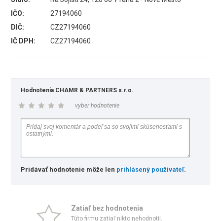
IČO:
27194060
DIČ:
CZ27194060
IČ DPH:
CZ27194060
Hodnotenia CHAMR & PARTNERS s.r.o.
vyber hodnotenie
Pridávať hodnotenie môže len
prihlásený používateľ
.
Zatiaľ bez hodnotenia
Túto firmu zatiaľ nikto nehodnotil.