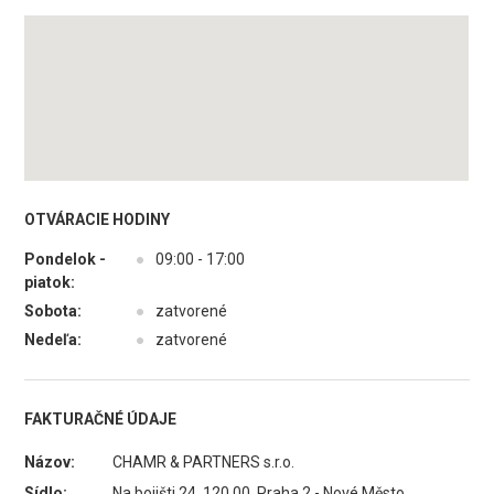
OTVÁRACIE HODINY
Pondelok -
●
09:00 - 17:00
piatok:
Sobota:
●
zatvorené
Nedeľa:
●
zatvorené
FAKTURAČNÉ ÚDAJE
Názov:
CHAMR & PARTNERS s.r.o.
Sídlo:
Na bojišti 24, 120 00 Praha 2 - Nové Město