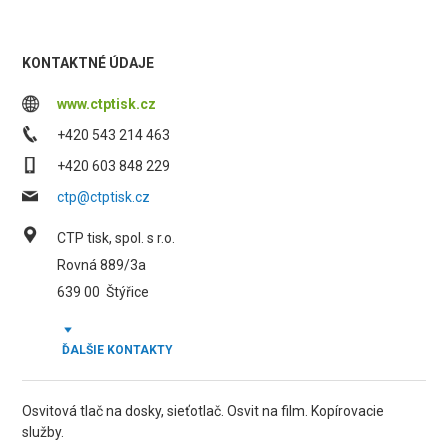
KONTAKTNÉ ÚDAJE
www.ctptisk.cz
+420 543 214 463
+420 603 848 229
ctp@ctptisk.cz
CTP tisk, spol. s r.o.
Rovná 889/3a
639 00
Štýřice
ĎALŠIE KONTAKTY
Osvitová tlač na dosky, sieťotlač. Osvit na film. Kopírovacie
služby.