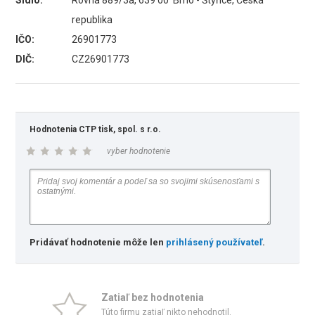
Sídlo:
Rovná 889/3a, 639 00 Brno - Štýřice, Česká
republika
IČO:
26901773
DIČ:
CZ26901773
Hodnotenia CTP tisk, spol. s r.o.
vyber hodnotenie
Pridávať hodnotenie môže len
prihlásený používateľ
.
Zatiaľ bez hodnotenia
Túto firmu zatiaľ nikto nehodnotil.