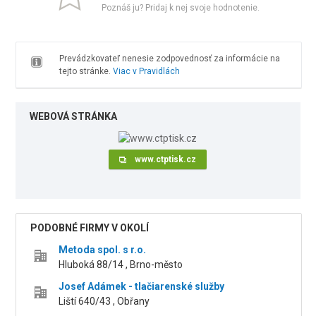
Poznáš ju? Pridaj k nej svoje hodnotenie.
Prevádzkovateľ nenesie zodpovednosť za informácie na
tejto stránke.
Viac v Pravidlách
WEBOVÁ STRÁNKA
www.ctptisk.cz
PODOBNÉ FIRMY V OKOLÍ
Metoda spol. s r.o.
Hluboká 88/14 , Brno-město
Josef Adámek - tlačiarenské služby
Liští 640/43 , Obřany