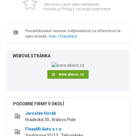
Túto firmu zatiaľ nikto nehodnotil.
Poznáš ju? Pridaj k nej svoje hodnotenie.
Prevádzkovateľ nenesie zodpovednosť za informácie na
tejto stránke.
Viac v Pravidlách
WEBOVÁ STRÁNKA
www.abeco.cz
PODOBNÉ FIRMY V OKOLÍ
Jaroslav Horák
Hradecká 30 , Královo Pole
FlexaMi Auto s.r.o.
Sochorova 32/13 , Žabovřesky