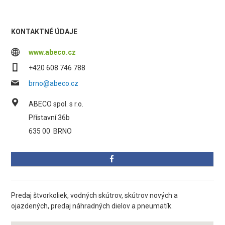
KONTAKTNÉ ÚDAJE
www.abeco.cz
+420 608 746 788
brno@abeco.cz
ABECO spol. s r.o.
Přístavní 36b
635 00
BRNO
Predaj štvorkoliek, vodných skútrov, skútrov nových a
ojazdených, predaj náhradných dielov a pneumatík.