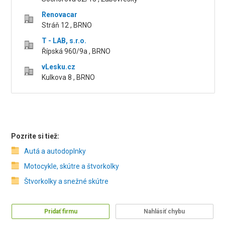
Renovacar
Stráň 12 , BRNO
T - LAB, s.r.o.
Řípská 960/9a , BRNO
vLesku.cz
Kulkova 8 , BRNO
Pozrite si tiež:
Autá a autodoplnky
Motocykle, skútre a štvorkolky
Štvorkolky a snežné skútre
Pridať firmu
Nahlásiť chybu