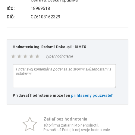
Ostrava, Česká republika
IČO:
18969518
DIČ:
CZ6103162329
Hodnotenia Ing. Radomil Dokoupil - DIMEX
vyber hodnotenie
Pridávať hodnotenie môže len
prihlásený používateľ
.
Zatiaľ bez hodnotenia
Túto firmu zatiaľ nikto nehodnotil.
Poznáš ju? Pridaj k nej svoje hodnotenie.