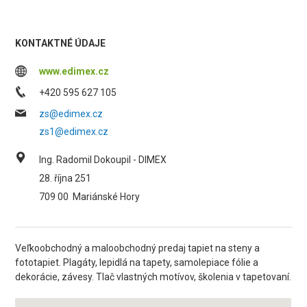
KONTAKTNÉ ÚDAJE
www.edimex.cz
+420 595 627 105
zs@edimex.cz
zs1@edimex.cz
Ing. Radomil Dokoupil - DIMEX
28. října 251
709 00
Mariánské Hory
Veľkoobchodný a maloobchodný predaj tapiet na steny a
fototapiet. Plagáty, lepidlá na tapety, samolepiace fólie a
dekorácie, závesy. Tlač vlastných motívov, školenia v tapetovaní.