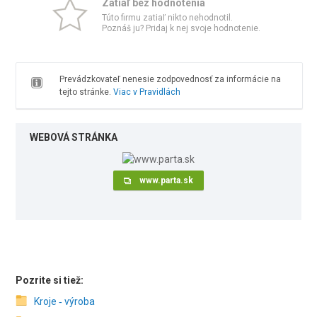
Zatiaľ bez hodnotenia
Túto firmu zatiaľ nikto nehodnotil.
Poznáš ju? Pridaj k nej svoje hodnotenie.
Prevádzkovateľ nenesie zodpovednosť za informácie na
tejto stránke.
Viac v Pravidlách
WEBOVÁ STRÁNKA
www.parta.sk
Pozrite si tiež:
Kroje ‑ výroba