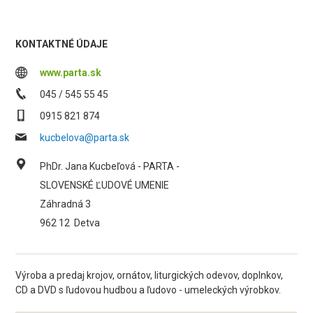
KONTAKTNÉ ÚDAJE
www.parta.sk
045 / 545 55 45
0915 821 874
kucbelova@parta.sk
PhDr. Jana Kucbeľová - PARTA -
SLOVENSKÉ ĽUDOVÉ UMENIE
Záhradná 3
962 12
Detva
Výroba a predaj krojov, ornátov, liturgických odevov, doplnkov,
CD a DVD s ľudovou hudbou a ľudovo - umeleckých výrobkov.