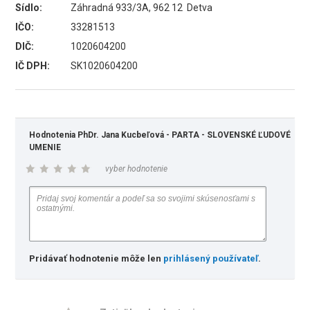
Sídlo:
Záhradná 933/3A, 962 12 Detva
IČO:
33281513
DIČ:
1020604200
IČ DPH:
SK1020604200
Hodnotenia PhDr. Jana Kucbeľová - PARTA - SLOVENSKÉ ĽUDOVÉ
UMENIE
vyber hodnotenie
Pridávať hodnotenie môže len
prihlásený používateľ
.