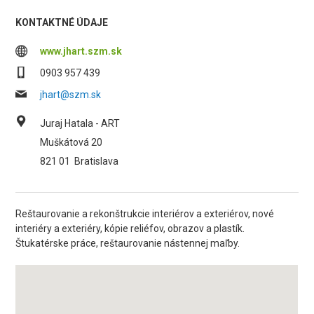
KONTAKTNÉ ÚDAJE
www.jhart.szm.sk
0903 957 439
jhart@szm.sk
Juraj Hatala - ART
Muškátová 20
821 01
Bratislava
Reštaurovanie a rekonštrukcie interiérov a exteriérov, nové
interiéry a exteriéry, kópie reliéfov, obrazov a plastík.
Štukatérske práce, reštaurovanie nástennej maľby.