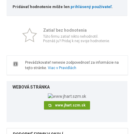
Pridávať hodnotenie môže len
prihlásený používateľ
.
Zatiaľ bez hodnotenia
Túto firmu zatiaľ nikto nehodnotil.
Poznáš ju? Pridaj k nej svoje hodnotenie.
Prevádzkovateľ nenesie zodpovednosť za informácie na
tejto stránke.
Viac v Pravidlách
WEBOVÁ STRÁNKA
www.jhart.szm.sk