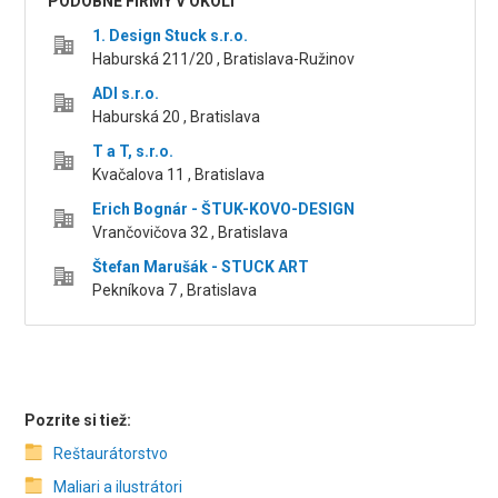
PODOBNÉ FIRMY V OKOLÍ
1. Design Stuck s.r.o.
Haburská 211/20 , Bratislava-Ružinov
ADI s.r.o.
Haburská 20 , Bratislava
T a T, s.r.o.
Kvačalova 11 , Bratislava
Erich Bognár - ŠTUK-KOVO-DESIGN
Vrančovičova 32 , Bratislava
Štefan Marušák - STUCK ART
Pekníkova 7 , Bratislava
Pozrite si tiež:
Reštaurátorstvo
Maliari a ilustrátori