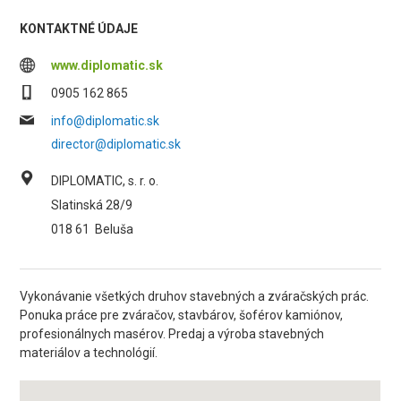
KONTAKTNÉ ÚDAJE
www.diplomatic.sk
0905 162 865
info@diplomatic.sk
director@diplomatic.sk
DIPLOMATIC, s. r. o.
Slatinská 28/9
018 61
Beluša
Vykonávanie všetkých druhov stavebných a zváračských prác.
Ponuka práce pre zváračov, stavbárov, šoférov kamiónov,
profesionálnych masérov. Predaj a výroba stavebných
materiálov a technológií.