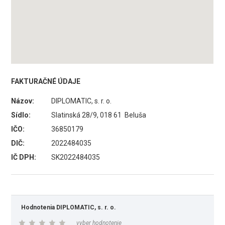
FAKTURAČNÉ ÚDAJE
Názov:
DIPLOMATIC, s. r. o.
Sídlo:
Slatinská 28/9, 018 61 Beluša
IČO:
36850179
DIČ:
2022484035
IČ DPH:
SK2022484035
Hodnotenia DIPLOMATIC, s. r. o.
vyber hodnotenie