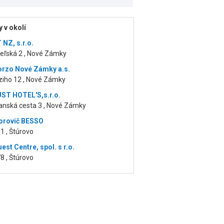
 v okolí
NZ, s.r.o.
eľská 2 , Nové Zámky
orzo Nové Zámky a.s.
ziho 12 , Nové Zámky
T HOTEL'S,s.r.o.
nská cesta 3 , Nové Zámky
orovič BESSO
1 , Štúrovo
est Centre, spol. s r.o.
8 , Štúrovo