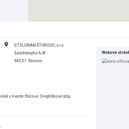
ST.FLORIAN ŠTÚROVO, s.r.o.
Webová strán
Széchényiho 6/A
943 01
Štúrovo
teli v meste Štúrovo. Dvojlôžkové izby,
.