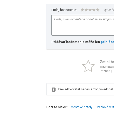
Pridaj hodnotenie:
vyber h
Pridávať hodnotenie môže len
prihlás
Zatiaľ b
Túto firmu
Poznáš ju?
Prevádzkovateľ nenesie zodpovednosť z
Pozrite si tiež:
Mestské hotely
Hotelové reš