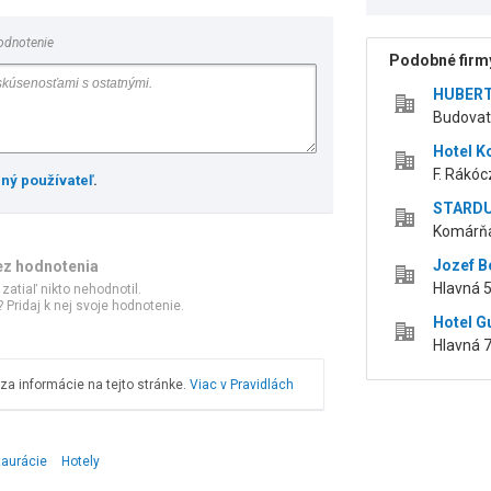
odnotenie
Podobné firmy
HUBERT 
Budovat
Hotel K
F. Rákóc
ený používateľ
.
STARDUS
Komárňa
Jozef B
ez hodnotenia
Hlavná 5
 zatiaľ nikto nehodnotil.
 Pridaj k nej svoje hodnotenie.
Hotel Gu
Hlavná 7
a informácie na tejto stránke.
Viac v Pravidlách
taurácie
Hotely