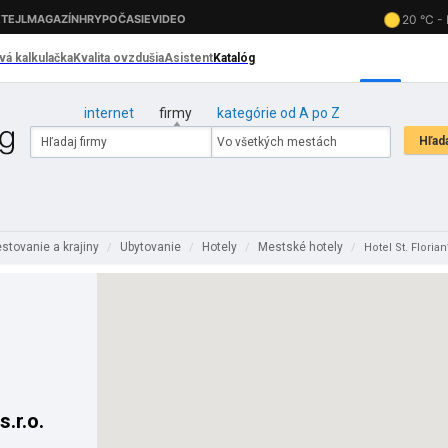
internet
firmy
kategórie od A po Z
stovanie a krajiny
Ubytovanie
Hotely
Mestské hotely
/
/
/
/
Hotel St. Florian
.r.o.