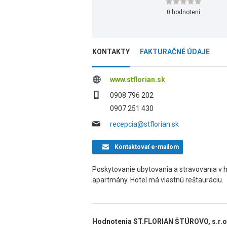
0 hodnotení
KONTAKTY
FAKTURAČNÉ ÚDAJE
www.stflorian.sk
0908 796 202
0907 251 430
recepcia@stflorian.sk
Kontaktovať
e-mailom
Poskytovanie ubytovania a stravovania v ho
apartmány. Hotel má vlastnú reštauráciu.
Hodnotenia ST.FLORIAN ŠTÚROVO, s.r.o