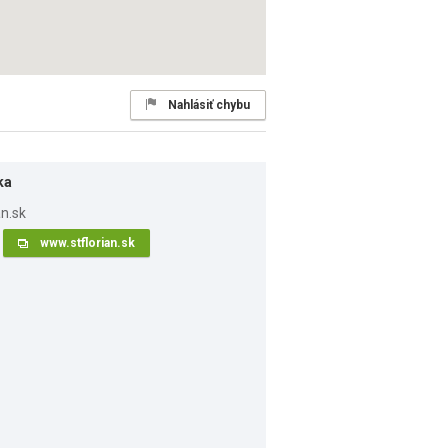
Nahlásiť chybu
ka
www.stflorian.sk