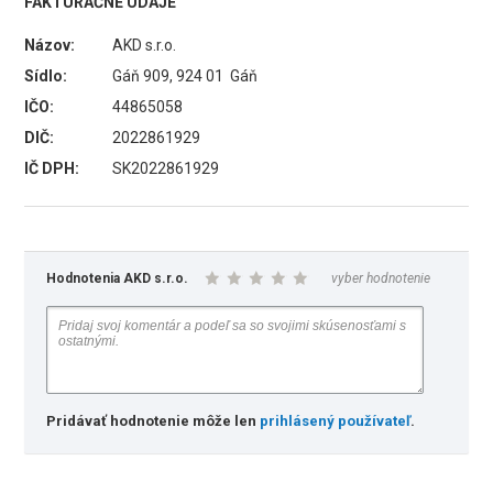
FAKTURAČNÉ ÚDAJE
Názov:
AKD s.r.o.
Sídlo:
Gáň 909, 924 01 Gáň
IČO:
44865058
DIČ:
2022861929
IČ DPH:
SK2022861929
Hodnotenia AKD s.r.o.
vyber hodnotenie
Pridávať hodnotenie môže len
prihlásený používateľ
.