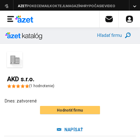
Hľadať firmu
AKD s.r.o.
(
1
hodnotenie
)
Dnes:
zatvorené
Hodnotiť firmu
NAPÍSAŤ