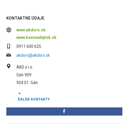
KONTAKTNÉ ÚDAJE
www.akdsro.sk
www.kovonabytok.sk
0911 600 625
akdsro@akdsro.sk
AKD s.r.o.
Gáň 909
924 01
Gáň
ĎALŠIE KONTAKTY