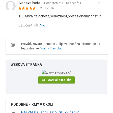
Ivanova Iveta
Hodnotenia: 1
Užitočné:
1
12.03.2016
100%kvalita,ochota,serioznost,profesionalny pristup
Užitočné?
Áno
Prevádzkovateľ nenesie zodpovednosť za informácie na
tejto stránke.
Viac v Pravidlách
WEBOVÁ STRÁNKA
www.akdsro.sk/
PODOBNÉ FIRMY V OKOLÍ
GALVALUX, spol. s r.o. “v likvidácií”