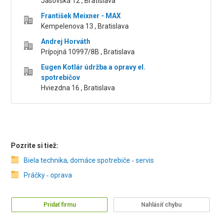
Jasovská 12 , Bratislava
František Meixner - MAX
Kempelenova 13 , Bratislava
Andrej Horváth
Prípojná 10997/8B , Bratislava
Eugen Kotlár údržba a opravy el.
spotrebičov
Hviezdna 16 , Bratislava
Pozrite si tiež:
Biela technika, domáce spotrebiče ‑ servis
Práčky ‑ oprava
Pridať firmu
Nahlásiť chybu