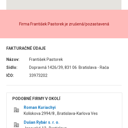
Firma František Pastorek je zrušená/pozastavená
FAKTURAČNÉ ÚDAJE
Názov:
František Pastorek
Sídlo:
Dopravná 1426/39, 831 06 Bratislava - Rača
IČO:
33973202
PODOBNÉ FIRMY V OKOLÍ
Roman Kuriachyi
Kolískova 2994/8 , Bratislava-Karlova Ves
Dušan Rybár s. r. o.