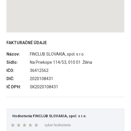
FAKTURAČNÉ ÚDAJE
Názov:
FINCLUB SLOVAKIA, spol. s r.o.
Sídlo:
Na Priekope 114/53, 010 01 Žilina
IČO:
36412562
DIČ:
2020108431
IČ DPH:
SK2020108431
Hodnotenia FINCLUB SLOVAKIA, spol. s r.o.
vyber hodnotenie