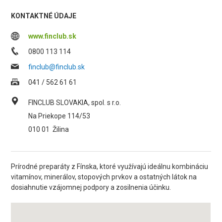
KONTAKTNÉ ÚDAJE
www.finclub.sk
0800 113 114
finclub@finclub.sk
041 / 562 61 61
FINCLUB SLOVAKIA, spol. s r.o.
Na Priekope 114/53
010 01
Žilina
Prírodné preparáty z Fínska, ktoré využívajú ideálnu kombináciu
vitamínov, minerálov, stopových prvkov a ostatných látok na
dosiahnutie vzájomnej podpory a zosilnenia účinku.