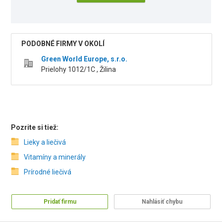
PODOBNÉ FIRMY V OKOLÍ
Green World Europe, s.r.o.
Prielohy 1012/1C , Žilina
Pozrite si tiež:
Lieky a liečivá
Vitamíny a minerály
Prírodné liečivá
Pridať firmu
Nahlásiť chybu