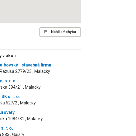
Nahlásiť chybu
 v okolí
Ralbovský - stavebná firma
 Rázusa 2779/23 , Malacky
 s. r. o.
rska 394/21 , Malacky
K s. r. o.
va 627/2 , Malacky
urovatý
nska 1084/31 , Malacky
s. r. o.
 883 , Gajary