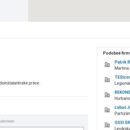
Podobné firmy
Patrik 
Martina
TESIcom,
doinštalatérske práce.
Legioná
REKONS S
Hurbano
Ľuboš J
Partizá
odnotenie
OSSI SK 
Levárska