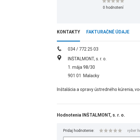
0 hodnotení
KONTAKTY
FAKTURAČNÉ ÚDAJE
034 / 772 25 03
INŠTALMONT, s. r. o.
1. mája 98/30
901 01
Malacky
Inštalácia a opravy ústredného kúrenia, vo
Hodnotenia INŠTALMONT, s. r. o.
Pridaj hodnotenie:
vyber h