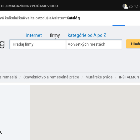
internet
firmy
kategórie od A po Z
 a remeslá
Stavebníctvo a remeselné práce
Murárske práce
/
/
/
INŠTALMONT, 
.