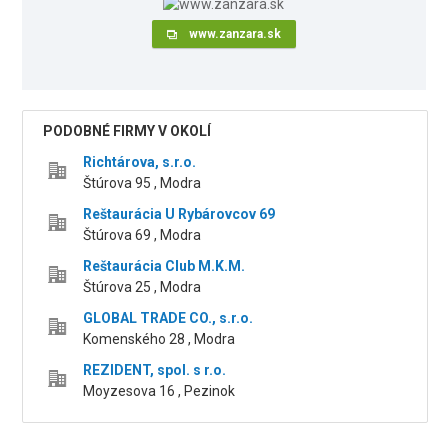
www.zanzara.sk
PODOBNÉ FIRMY V OKOLÍ
Richtárova, s.r.o.
Štúrova 95 , Modra
Reštaurácia U Rybárovcov 69
Štúrova 69 , Modra
Reštaurácia Club M.K.M.
Štúrova 25 , Modra
GLOBAL TRADE CO., s.r.o.
Komenského 28 , Modra
REZIDENT, spol. s r.o.
Moyzesova 16 , Pezinok