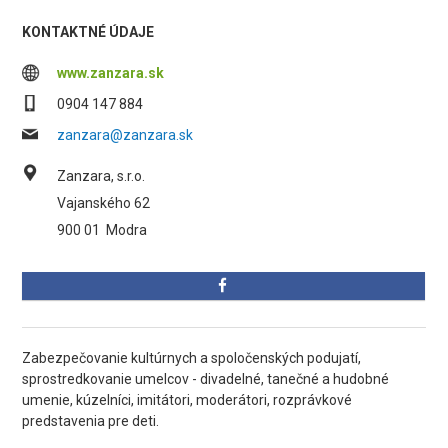
KONTAKTNÉ ÚDAJE
www.zanzara.sk
0904 147 884
zanzara@zanzara.sk
Zanzara, s.r.o.
Vajanského 62
900 01
Modra
Zabezpečovanie kultúrnych a spoločenských podujatí,
sprostredkovanie umelcov - divadelné, tanečné a hudobné
umenie, kúzelníci, imitátori, moderátori, rozprávkové
predstavenia pre deti.