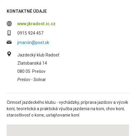
KONTAKTNÉ ÚDAJE
www.jkradost.ic.cz
0915 924 457
jmarcin@post.sk
Jazdecký klub Radosť
Zlatobanská 14
080 05
Prešov
Prešov - Solivar.
Činnosť jazdeckého klubu - vychádzky, príprava jazdcov a výcvik
koní, teoretická a praktická výučba jazdenia na koni, chov koní,
starostlivosť o kone, ustajňovanie koní.