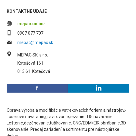
KONTAKTNÉ ÚDAJE
mepac.online
0907 077 707
mepac@mepac.sk
MEPAC SK, s.r.o.
Kotešová 161
013 61
Kotešová
Oprava,výroba a modifikácie vstrekovacích foriem a nástrojov.-
Laserové naváranie,gravírovanie,rezanie. TIG naváranie.
Leštenie,dezénovanie,tušírovanie. CNC/EDM/EIR obrábanie,3D
skenovanie. Predaj zariadení a sortimentu pre nástrojárske
dielne.