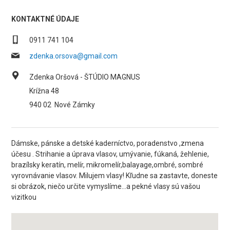
KONTAKTNÉ ÚDAJE
0911 741 104
zdenka.orsova@gmail.com
Zdenka Oršová - ŠTÚDIO MAGNUS
Krížna 48
940 02
Nové Zámky
Dámske, pánske a detské kaderníctvo, poradenstvo ,zmena
účesu . Strihanie a úprava vlasov, umývanie, fúkaná, žehlenie,
brazílsky keratín, melír, mikromelír,balayage,ombré, sombré
vyrovnávanie vlasov. Milujem vlasy! Kľudne sa zastavte, doneste
si obrázok, niečo určite vymyslíme...a pekné vlasy sú vašou
vizitkou