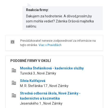
Reakcia firmy:
Ďakujem za hodnotenie. A dôvod,prosím,by
som mohla vedieť? Zdenka Oršová majiteľka
salónu.
Prevádzkovateľ nenesie zodpovednosť za informácie na
tejto stránke.
Viac v Pravidlách
PODOBNÉ FIRMY V OKOLÍ
Monika Štefániková - kadernícke služby
Turecká 3 , Nové Zámky
Silvia Kulifajová
M. R. Štefánika 17 , Nové Zámky
Stredná odborná škola, Nové Zámky -
kaderníctvo a kozmetika
Jesenského 1 , Nové Zámky