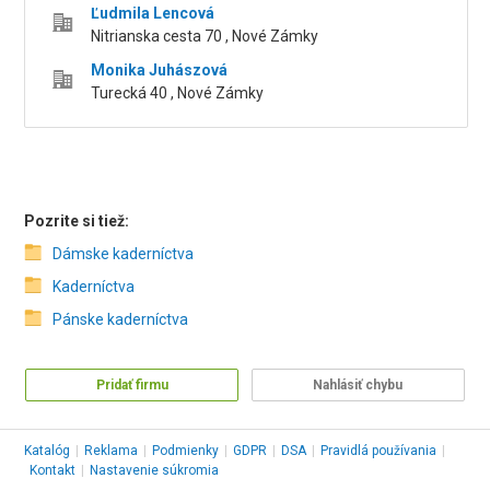
Ľudmila Lencová
Nitrianska cesta 70 , Nové Zámky
Monika Juhászová
Turecká 40 , Nové Zámky
Pozrite si tiež:
Dámske kaderníctva
Kaderníctva
Pánske kaderníctva
Pridať firmu
Nahlásiť chybu
Katalóg
|
Reklama
|
Podmienky
|
GDPR
|
DSA
|
Pravidlá používania
|
Kontakt
|
Nastavenie súkromia