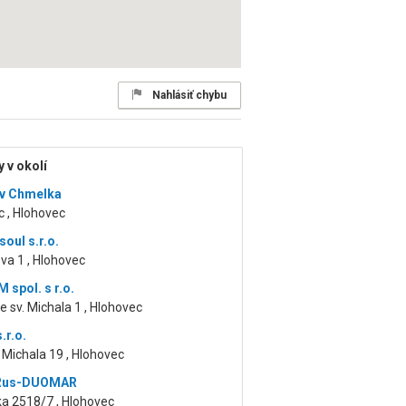
Nahlásiť chybu
 v okolí
v Chmelka
 , Hlohovec
oul s.r.o.
va 1 , Hlohovec
spol. s r.o.
 sv. Michala 1 , Hlohovec
.r.o.
 Michala 19 , Hlohovec
Rus-DUOMAR
ka 2518/7 , Hlohovec