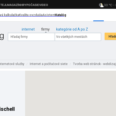
internet
firmy
kategórie od A po Z
nternetové služby
Internet a počítačové siete
Tvorba web stránok - webdiza
/
/
schell