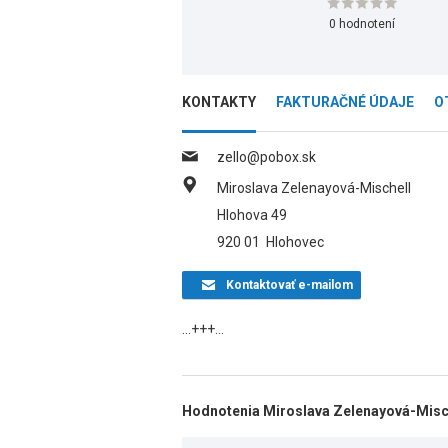
0 hodnotení
KONTAKTY
FAKTURAČNÉ ÚDAJE
O
zello@pobox.sk
Miroslava Zelenayová-Mischell
Hlohova 49
920 01
Hlohovec
Kontaktovať
e-mailom
...+++...
Hodnotenia Miroslava Zelenayová-Misc