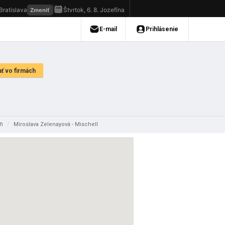
jn
/
Miroslava Zelenayová - Mischell