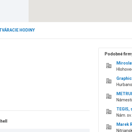
TVÁRACIE HODINY
Podobné firmy
Mirosla
Hlohovec
Graphics
Hurbano
METRUM 
Námestie
TEGIS, s
Nám. sv.
hell
Marek 
Nitrians