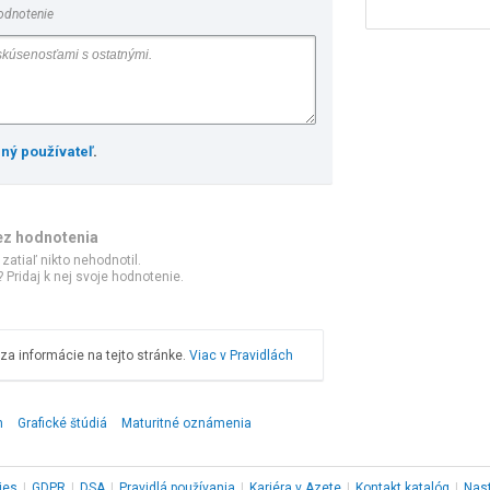
odnotenie
ený používateľ
.
ez hodnotenia
 zatiaľ nikto nehodnotil.
 Pridaj k nej svoje hodnotenie.
a informácie na tejto stránke.
Viac v Pravidlách
n
Grafické štúdiá
Maturitné oznámenia
ies
|
GDPR
|
DSA
|
Pravidlá používania
|
Kariéra v Azete
|
Kontakt
katalóg
|
Nas