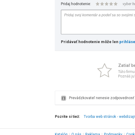
Pridaj hodnotenie:
vyber h
Pridávať hodnotenie môže len
prihlás
Zatiaľ b
Túto firmu
Poznáš ju?
Prevádzkovateľ nenesie zodpovednosť z
Pozrite si tiež:
Tvorba web stránok ‑ webdizaj
Katalóg
|
O nás
|
Reklama
|
Podmienky
|
Cook