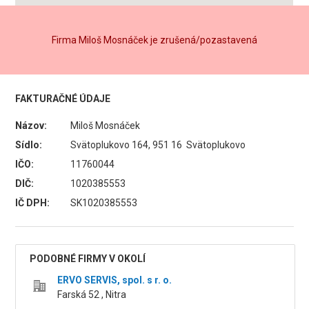
Firma Miloš Mosnáček je zrušená/pozastavená
FAKTURAČNÉ ÚDAJE
Názov:
Miloš Mosnáček
Sídlo:
Svätoplukovo 164, 951 16 Svätoplukovo
IČO:
11760044
DIČ:
1020385553
IČ DPH:
SK1020385553
PODOBNÉ FIRMY V OKOLÍ
ERVO SERVIS, spol. s r. o.
Farská 52 , Nitra