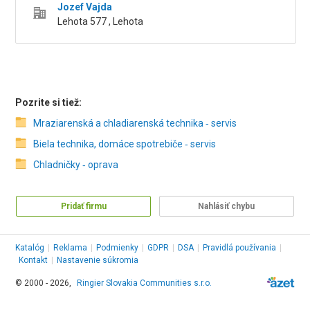
Jozef Vajda
Lehota 577 , Lehota
Pozrite si tiež:
Mraziarenská a chladiarenská technika ‑ servis
Biela technika, domáce spotrebiče ‑ servis
Chladničky ‑ oprava
Pridať firmu
Nahlásiť chybu
Katalóg
|
Reklama
|
Podmienky
|
GDPR
|
DSA
|
Pravidlá používania
|
Kontakt
|
Nastavenie súkromia
© 2000 - 2026,
Ringier Slovakia Communities s.r.o.