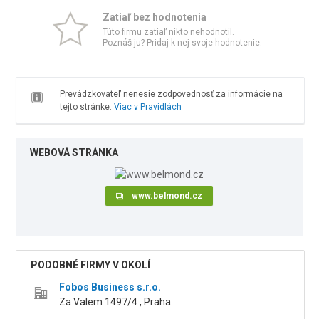
Zatiaľ bez hodnotenia
Túto firmu zatiaľ nikto nehodnotil.
Poznáš ju? Pridaj k nej svoje hodnotenie.
Prevádzkovateľ nenesie zodpovednosť za informácie na
tejto stránke.
Viac v Pravidlách
WEBOVÁ STRÁNKA
www.belmond.cz
PODOBNÉ FIRMY V OKOLÍ
Fobos Business s.r.o.
Za Valem 1497/4 , Praha