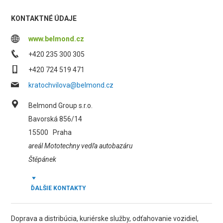
KONTAKTNÉ ÚDAJE
www.belmond.cz
+420 235 300 305
+420 724 519 471
kratochvilova@belmond.cz
Belmond Group s.r.o.
Bavorská 856/14
15500
Praha
areál Mototechny vedľa autobazáru
Štěpánek
ĎALŠIE KONTAKTY
Doprava a distribúcia, kuriérske služby, odťahovanie vozidiel,