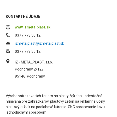
KONTAKTNÉ ÚDAJE
www.izmetalplast.sk
037 / 778 50 12
izmetalplast@izmetalplast.sk
037 / 778 55 12
IZ - METALPLAST, s.r.o.
Podhorany 2/129
95146
Podhorany
Výroba vstrekovacích foriem na plasty. Výroba - orientačná
miniváha pre záhradkárov, plastový žetón na reklamné účely,
plastový držiak na podlahové kúrenie. CNC opracovanie kovu
jednoduchým spôsobom.