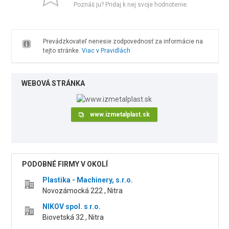
Poznáš ju? Pridaj k nej svoje hodnotenie.
Prevádzkovateľ nenesie zodpovednosť za informácie na
tejto stránke.
Viac v Pravidlách
WEBOVÁ STRÁNKA
www.izmetalplast.sk
PODOBNÉ FIRMY V OKOLÍ
Plastika - Machinery, s.r.o.
Novozámocká 222 , Nitra
NIKOV spol. s r.o.
Biovetská 32 , Nitra