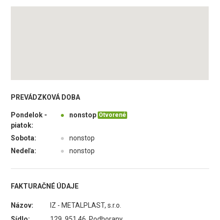
PREVÁDZKOVÁ DOBA
Pondelok -
●
nonstop
Otvorené
piatok:
Sobota:
●
nonstop
Nedeľa:
●
nonstop
FAKTURAČNÉ ÚDAJE
Názov:
IZ - METALPLAST, s.r.o.
Sídlo:
129, 951 46 Podhorany