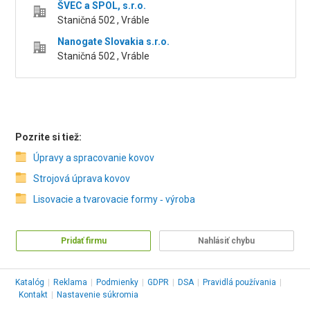
ŠVEC a SPOL, s.r.o.
Staničná 502 , Vráble
Nanogate Slovakia s.r.o.
Staničná 502 , Vráble
Pozrite si tiež:
Úpravy a spracovanie kovov
Strojová úprava kovov
Lisovacie a tvarovacie formy ‑ výroba
Pridať firmu
Nahlásiť chybu
Katalóg
|
Reklama
|
Podmienky
|
GDPR
|
DSA
|
Pravidlá používania
|
Kontakt
|
Nastavenie súkromia