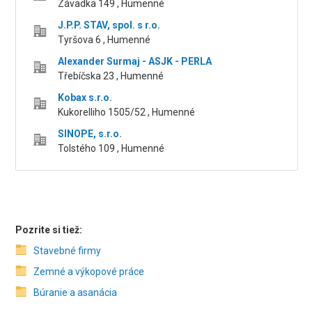
Závadka 149 , Humenné
J.P.P. STAV, spol. s r.o.
Tyršova 6 , Humenné
Alexander Surmaj - ASJK - PERLA
Třebíčska 23 , Humenné
Kobax s.r.o.
Kukorelliho 1505/52 , Humenné
SINOPE, s.r.o.
Tolstého 109 , Humenné
Pozrite si tiež:
Stavebné firmy
Zemné a výkopové práce
Búranie a asanácia