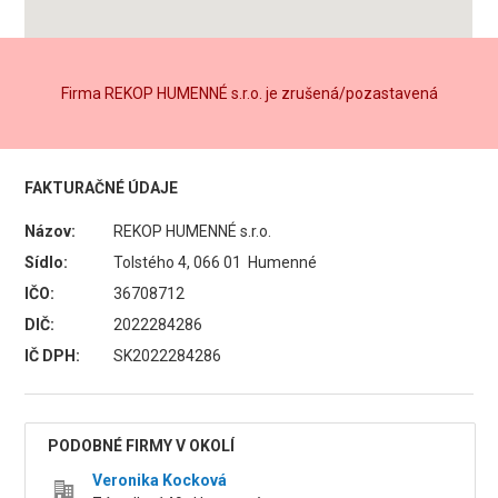
Firma REKOP HUMENNÉ s.r.o. je zrušená/pozastavená
FAKTURAČNÉ ÚDAJE
Názov:
REKOP HUMENNÉ s.r.o.
Sídlo:
Tolstého 4, 066 01 Humenné
IČO:
36708712
DIČ:
2022284286
IČ DPH:
SK2022284286
PODOBNÉ FIRMY V OKOLÍ
Veronika Kocková